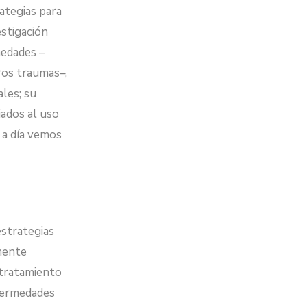
ategias para
estigación
medades –
ros traumas–,
les; su
iados al uso
 a día vemos
estrategias
mente
 tratamiento
fermedades