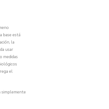
ómeno
La base está
ción, la
nda usar
mo medidas
biológicos
rega el
ea simplemente