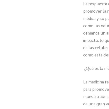
La respuesta 
promover la r
médica y su p
como las neur
demanda un an
impacto, lo q
de las célula
como esta cie
¿Qué es la me
La medicina re
para promover
muestra aumen
de una gran v