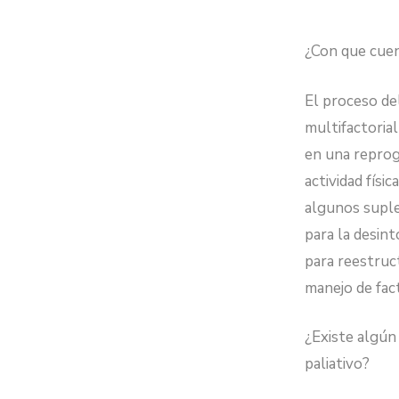
¿Con que cuen
El proceso de
multifactorial
en una reprogr
actividad físi
algunos suple
para la desint
para reestruc
manejo de fac
¿Existe algún
paliativo?