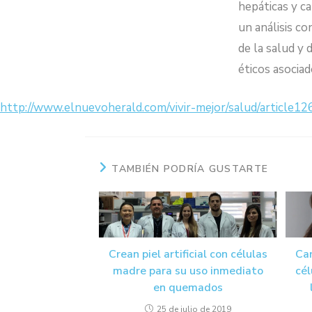
hepáticas y c
un análisis co
de la salud y 
éticos asocia
http://www.elnuevoherald.com/vivir-mejor/salud/article1
TAMBIÉN PODRÍA GUSTARTE
Car
Crean piel artificial con células
cél
madre para su uso inmediato
en quemados
25 de julio de 2019