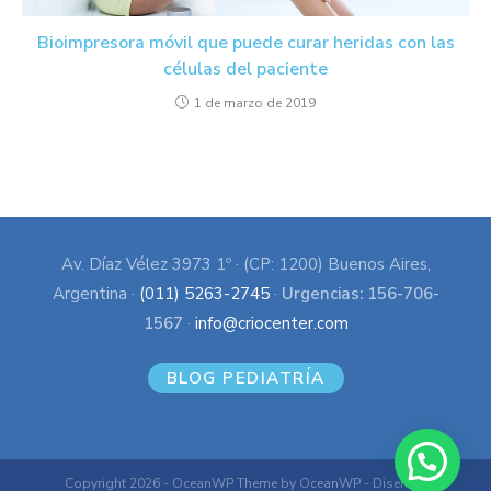
Bioimpresora móvil que puede curar heridas con las
células del paciente
1 de marzo de 2019
Av. Díaz Vélez 3973 1º · (CP: 1200) Buenos Aires,
Argentina ·
(011) 5263-2745
·
Urgencias: 156-706-
1567
·
info@criocenter.com
BLOG PEDIATRÍA
Copyright 2026 - OceanWP Theme by OceanWP - Diseño y